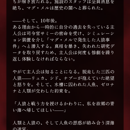
ちが解き放たれる。施設のスタッフは全員消息を
絶ち、マグ・メルは歴史の闇へと葬られた。
――そして、10年後。
ある理由から一時的に自分の過去を失っている主
人公は司令官サミーの密命を受け、シミュレーシ
ョン装置を介し「マグ・メルで発生した人狼事
件」へと潜入する。真相を暴き、失われた研究デ
ータを取り戻すため、主人公は何度も惨劇を繰り
返し体験しなければならない。
やがて主人公は知ることになる。脱走した三匹の
人狼――リュカ、シド、ナブーが抱えていた絶望
と怒りを。そして、水槽に囚われた人魚、ゼロナ
ナと人類が交わした約束を。
「人狼と戦う力を授けるかわりに、私を故郷の青
い海へ帰してほしい――」
人類と人狼の、そして人魚の思惑が絡み合う深海
の迷宮。